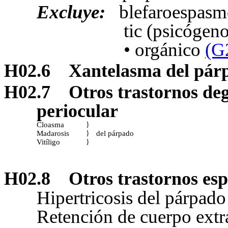
Excluye:
blefaroespas
tic (psicógen
•
orgánico
(G
H02.6
Xantelasma del pár
H02.7
Otros trastornos deg
periocular
Cloasma
}
Madarosis
del párpado
}
Vitíligo
}
H02.8
Otros trastornos esp
Hipertricosis del párpado
Retención de cuerpo extr