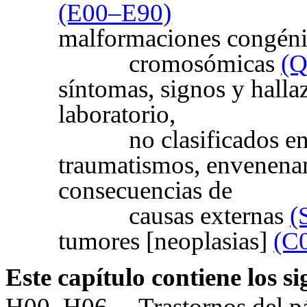
(E00–E90)
malformaciones congéni
cromosómicas
(
síntomas, signos y halla
laboratorio,
no clasificados e
traumatismos, envenenam
consecuencias de
causas externas
(
tumores [neoplasias]
(C
Este capítulo contiene los s
H00–H06
Trastornos del p