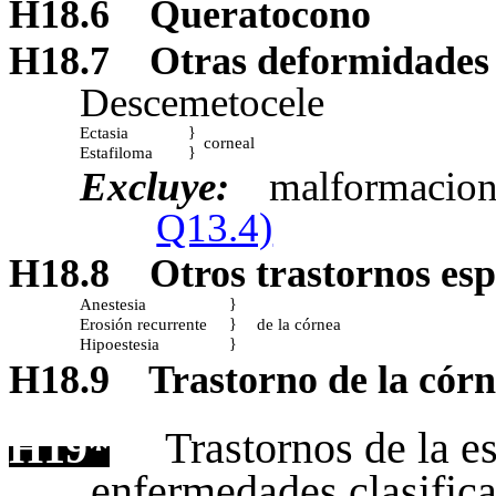
H18.6
Queratocono
H18.7
Otras deformidades 
Descemetocele
Ectasia
}
corneal
Estafiloma
}
Excluye:
malformacione
Q13.4)
H18.8
Otros trastornos esp
Anestesia
}
Erosión recurrente
de la córnea
}
Hipoestesia
}
H18.9
Trastorno de la córn
H19*
Trastornos de la es
enfermedades clasifica