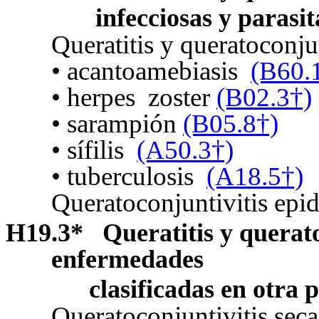
infecciosas y parasit
Queratitis y queratoconjunt
• acantoamebiasis
(B60.
• herpes
zoster
(B02.3†)
• sarampión
(B05.8†)
• sífilis
(A50.3†)
• tuberculosis
(A18.5†)
Queratoconjuntivitis ep
H19.3
*
Queratitis y querato
enfermedades
clasificadas en otra 
Queratoconjuntivitis sec