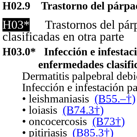
H02.9
Trastorno del párpa
H03*
Trastornos del pá
clasificadas en otra parte
H03.0
*
Infección e infestac
enfermedades clasifi
Dermatitis palpebral debi
Infección e infestación pa
•
leishmaniasis
(B55.–†)
•
loiasis
(B74.3†)
•
oncocercosis
(B73†)
•
pitiriasis
(B85.3†)