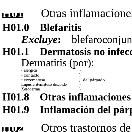
H01
Otras inflamacione
H01.0
Blefaritis
Excluye
:
blefaroconjun
H01.1
Dermatosis no infec
Dermatitis (por):
• alérgica
}
•
contacto
}
• eczematosa
del párpado
}
Lupus eritematoso discoide
}
Xeroderma
}
H01.8
Otras inflamaciones
H01.9
Inflamación del pár
H02
Otros trastornos de