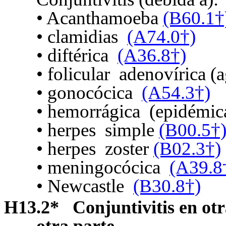
•
Acanthamoeba
(B60.1†
• clamidias
(A74.0†)
• diftérica
(A36.8†)
• folicular
adenovírica (
• gonocócica
(A54.3†)
• hemorrágica
(epidémic
• herpes
simple
(B00.5†
• herpes
zoster
(B02.3†)
• meningocócica
(A39.8
• Newcastle
(B30.8†)
H13.2
*
Conjuntivitis en ot
otra parte