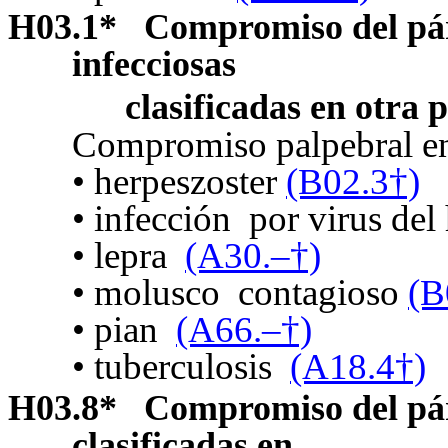
H03.1
*
Compromiso del pá
infecciosas
clasificadas en otra 
Compromiso palpebral e
• herpeszoster
(B02.3†)
• infección
por virus del
• lepra
(A30.–†)
• molusco
contagioso
(B
• pian
(A66.–†)
• tuberculosis
(A18.4†)
H03.8
*
Compromiso del pá
clasificadas en