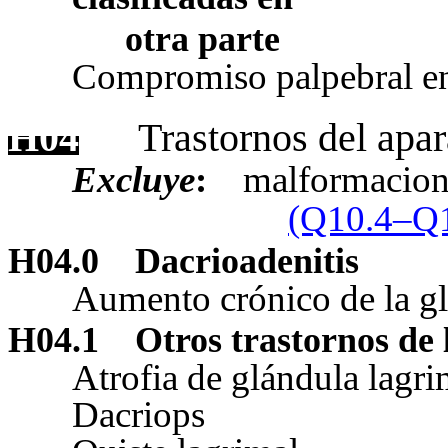
otra parte
Compromiso palpebral en
H04
Trastornos del apar
Excluye
:
malformacione
(Q10.4–Q1
H04.0
Dacrioadenitis
Aumento crónico de la gl
H04.1
Otros trastornos de 
Atrofia de glándula lagri
Dacriops