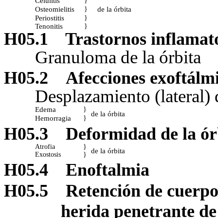
Celulitis
}
Osteomielitis
de la órbita
}
Periostitis
}
Tenonitis
}
H05.1
Trastornos inflamato
Granuloma de la órbita
H05.2
Afecciones exoftálm
Desplazamiento (lateral)
Edema
}
de la órbita
Hemorragia
}
H05.3
Deformidad de la ór
Atrofia
}
de la órbita
Exostosis
}
H05.4
Enoftalmia
H05.5
Retención de cuerpo 
herida penetrante de 