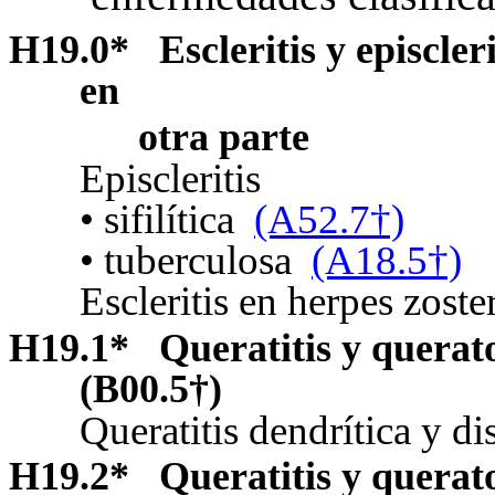
H19.0
*
Escleritis y episcle
en
otra parte
Episcleritis
• sifilítica
(A52.7†)
• tuberculosa
(A18.5†)
Escleritis en herpes zoste
H19.1
*
Queratitis y querat
(B00.5
†
)
Queratitis dendrítica y di
H19.2
*
Queratitis y querat