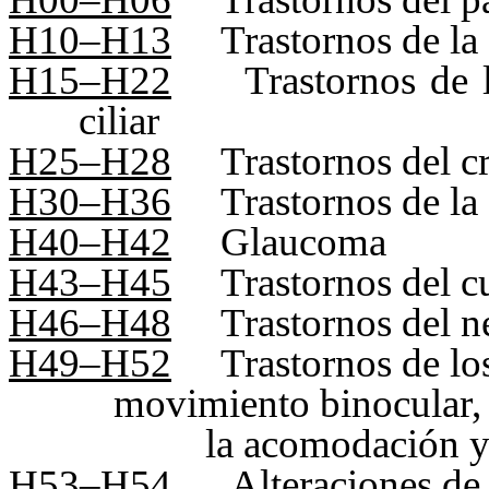
H10–H13
Trastornos de la
H15–H22
Trastornos de l
ciliar
H25–H28
Trastornos del cr
H30–H36
Trastornos de la 
H40–H42
Glaucoma
H43–H45
Trastornos del c
H46–H48
Trastornos del ne
H49–H52
Trastornos de lo
movimiento binocular,
la acomodación y 
H53–H54
Alteraciones de 