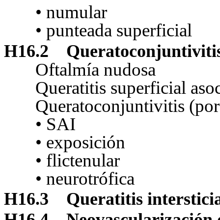
• numular
• punteada
superficial
H16.2
Queratoconjuntiviti
Oftalmía nudosa
Queratitis superficial aso
Queratoconjuntivitis (por
• SAI
• exposición
• flictenular
• neurotrófica
H16.3
Queratitis interstic
H16.4
Neovascularización 