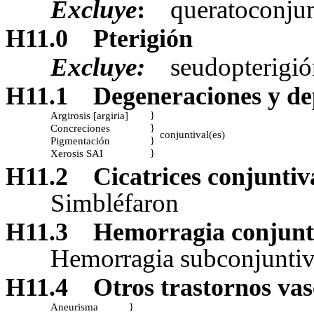
Excluye
:
queratoconjun
H11.0
Pterigión
Excluye:
seudopterigi
H11.1
Degeneraciones y de
Argirosis [argiria]
}
Concreciones
}
conjuntival(es)
Pigmentación
}
Xerosis SAI
}
H11.2
Cicatrices conjuntiv
Simbléfaron
H11.3
Hemorragia conjunt
Hemorragia subconjuntiv
H11.4
Otros trastornos vas
Aneurisma
}