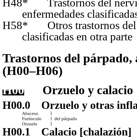
H48*
Trastornos del nervi
enfermedades clasificadas
H58*
Otros trastornos de
clasificadas en otra parte
Trastornos del párpado, 
(H00–H06)
H00
Orzuelo y calacio
H00.0
Orzuelo y otras inf
Absceso
}
Furúnculo
del párpado
}
Orzuelo
}
H00.1
Calacio [chalazión]