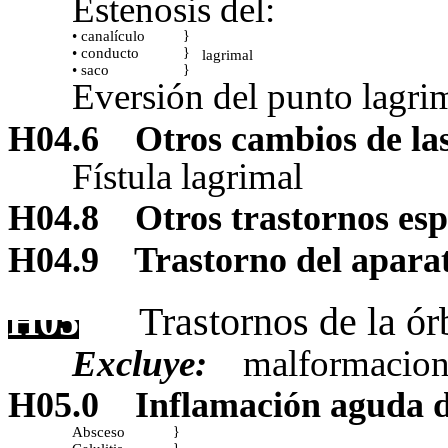
Estenosis del:
• canalículo
}
• conducto
}
lagrimal
• saco
}
Eversión del punto lagri
H04.6
Otros cambios de las
Fístula lagrimal
H04.8
Otros trastornos esp
H04.9
Trastorno del aparat
H05
Trastornos de la ór
Excluye:
malformacione
H05.0
Inflamación aguda d
Absceso
}