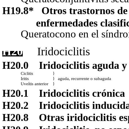
H19.8
*
Otros trastornos de 
enfermedades clasifi
Queratocono en el sínd
H20
Iridociclitis
H20.0
Iridociclitis aguda 
Ciclitis
}
I
ritis
aguda, recurrente o subaguda
}
Uveítis anterior
}
H20.1
Iridociclitis crónica
H20.2
Iridociclitis inducid
H20.8
Otras iridociclitis e