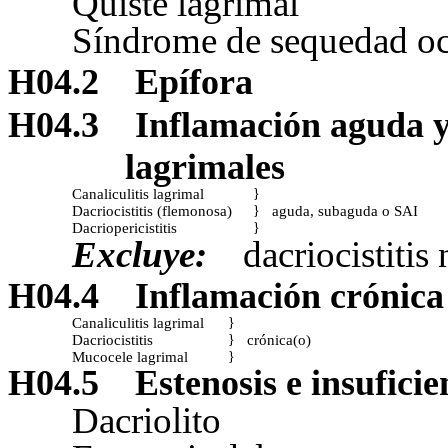
Quiste lagrimal
Síndrome de sequedad oc
H04.2
Epífora
H04.3
Inflamación aguda y 
lagrimales
Canaliculitis lagrimal
}
Dacriocistitis (flemonosa)
aguda, subaguda o SAI
}
Dacriopericistitis
}
Excluye:
dacriocistitis
H04.4
Inflamación crónica 
Canaliculitis lagrimal
}
Dacriocistitis
crónica(o)
}
Mucocele lagrimal
}
H04.5
Estenosis e insuficie
Dacriolito