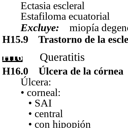
Ectasia escleral
Estafiloma ecuatorial
Excluye:
miopía degen
H15.9
Trastorno de la escle
H16
Queratitis
H16.0
Úlcera de la córnea
Úlcera:
• corneal
:
• SAI
• central
• con hipopión