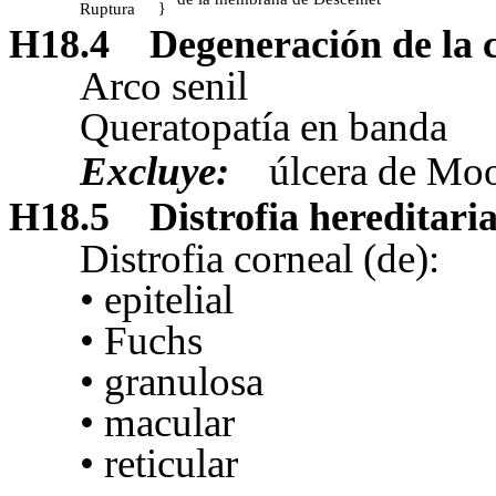
Ruptura
}
H18.4
Degeneración de la 
Arco senil
Queratopatía en banda
Excluye:
úlcera de Mo
H18.5
Distrofia hereditari
Distrofia corneal (de):
•
epitelial
•
Fuchs
•
granulosa
•
macular
•
reticular