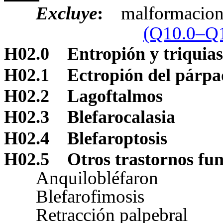
Excluye
:
malformacione
(Q10.0–Q1
H02.0
Entropión y triquias
H02.1
Ectropión del párp
H02.2
Lagoftalmos
H02.3
Blefarocalasia
H02.4
Blefaroptosis
H02.5
Otros trastornos fu
Anquilobléfaron
Blefarofimosis
Retracción palpebral