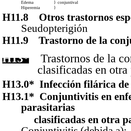
Edema
conjuntival
}
Hiperemia
}
H11.8
Otros trastornos esp
Seudopterigión
H11.9
Trastorno de la conj
H13*
Trastornos de la c
clasificadas en otra p
H13.0
*
Infección filárica de
H13.1
*
Conjuntivitis en enf
parasitarias
clasificadas en otra p
Conjuntivitis (debida a):