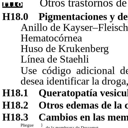
H18
Otros trastornos de
H18.0
Pigmentaciones y de
Anillo de Kayser–Fleisch
Hematocórnea
Huso de Krukenberg
Línea de Staehli
Use código adicional d
desea identificar la droga
H18.1
Queratopatía vesicu
H18.2
Otros edemas de la 
H18.3
Cambios en las mem
Pliegue
}
de la membrana de Descemet